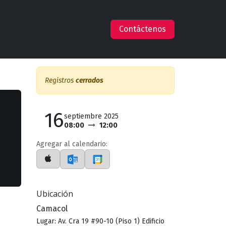
s
Empleos
Ayuda
Claude en AWS
Contáctenos
Registros
cerrados
16
septiembre 2025
08:00
12:00
Agregar al calendario:
Ubicación
Camacol
Lugar: Av. Cra 19 #90-10 (Piso 1) Edificio