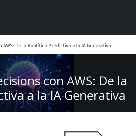
Competencias
Casos de éxito
Contáctanos
Evento
 AWS: De la Analítica Predictiva a la IA Generativa
cisions con AWS: De la
ctiva a la IA Generativa