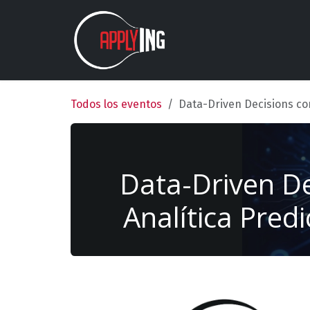
Ir al contenido
Nosotros
Estudios
Todos los eventos
Data-Driven Decisions con
Data-Driven De
Analítica Predi