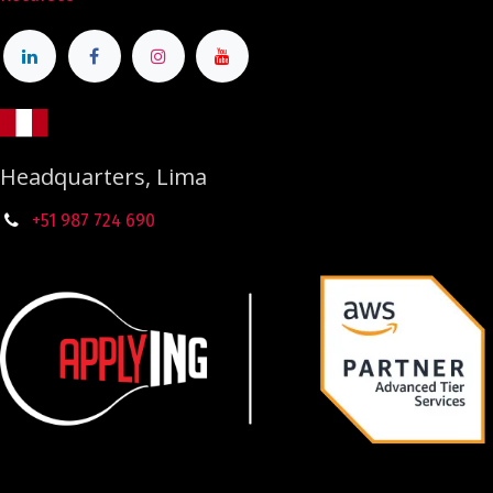
Headquarters, Lima
+51 987
724
690