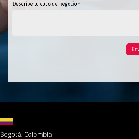
Describe tu caso de negocio
*
Env
Bogotá, Colombia