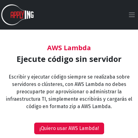
Ir al contenido
AWS Lambda
Ejecute código sin servidor
Escribir y ejecutar código siempre se realizaba sobre
servidores o clústeres, con AWS Lambda no debes
preocuparte por aprovisionar o administrar la
infraestructura TI, simplemente escribirás y cargarás el
código en formato zip a AWS Lambda.
¡Quiero usar AWS Lambda!