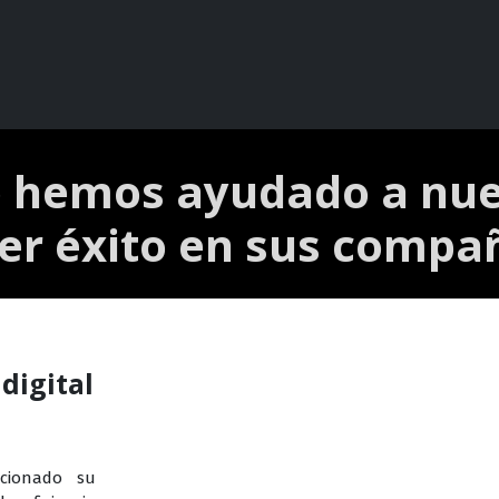
Competencias
Casos de éxito
Contáctanos
Evento
hemos ayudado a nues
er éxito en sus compa
digital
ucionado su