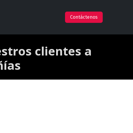
s
Empleos
Ayuda
Claude en AWS
Contáctenos
tros clientes a
ñías