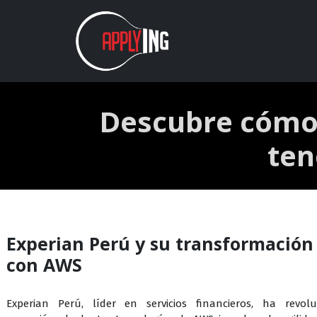
Ir al contenido
Nosotros
Estudios
Descubre cómo 
ten
Experian Perú y su transformación 
con AWS
Experian Perú, líder en servicios financieros, ha revol