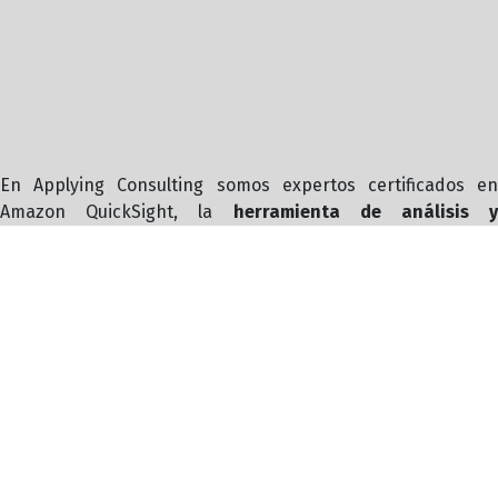
En Applying Consulting somos expertos certificados en
Amazon QuickSight, la
herramienta de análisis y
visualización de datos de Amazon Web Services
. Co
QuickSight, puedes crear
dashboards interactivos 
obtener insights clave en tiempo real
, facilitando la toma
de decisiones informadas. Nuestro equipo garantiza que
aproveches al máximo este servicio para convertir tus datos
en poderosas visualizaciones, mejorando la eficiencia y el
rendimiento de tu negocio a través de análisis dinámicos y
accesibles.
¡Quiero conocer más!