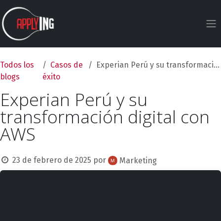
Ir al contenido
Todos los
Casos de
Experian Perú y su transformación digital con AWS
blogs
éxito
Experian Perú y su
transformación digital con
AWS
23 de febrero de 2025
por
Marketing