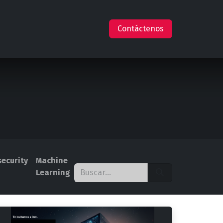
s
Empleos
Ayuda
Claude en AWS
Contáctenos
ecurity
Machine
Learning