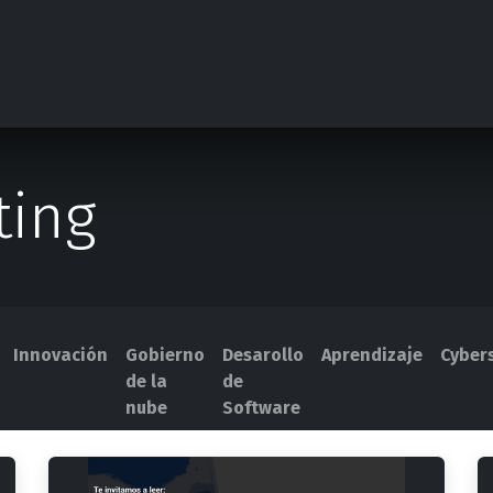
Competencias
Casos de éxito
Contáctanos
Evento
ting
Innovación
Gobierno
Desarollo
Aprendizaje
Cybers
de la
de
nube
Software