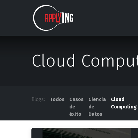
Ir al contenido
Nosotros
Estudios
Cloud Compu
Blogs:
Todos
Casos
Ciencia
Cloud
de
de
Computing
éxito
Datos