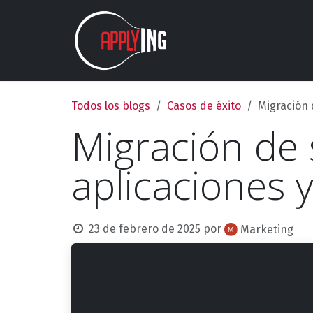
Ir al contenido
Nosotros
Estudios
Todos los blogs
Casos de éxito
Migración 
Migración de s
aplicaciones 
23 de febrero de 2025
por
Marketing