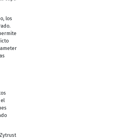
o, los
rado.
 permite
icto
arameter
las
tos
 el
nes
ado
 Zytrust