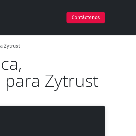
s
Empleos
Ayuda
Claude en AWS
Contáctenos
ra Zytrust
ca,
 para Zytrust