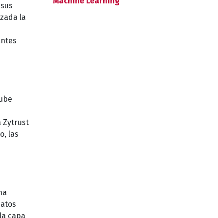
Machine Learning
 sus
izada la
antes
Nube
a Zytrust
, las
na
datos
 la capa