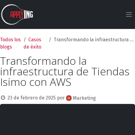
Ir al contenido
Todos los
Casos
Transformando la infraestructura de Tiendas Isimo con AWS
blogs
de éxito
Transformando la
infraestructura de Tiendas
Isimo con AWS
23 de febrero de 2025
por
Marketing