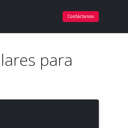
s
Empleos
Ayuda
Claude en AWS
Contáctenos
lares para