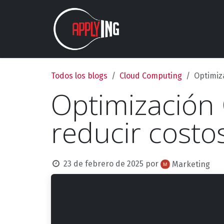
Ir al contenido
Nosotros
Estudios
Todos los blogs
Cloud Computing
Optimiza
Optimización 
reducir costo
23 de febrero de 2025
por
Marketing