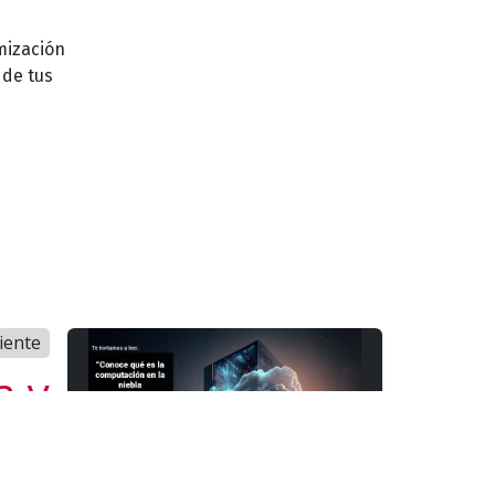
mización
 de tus
iente
a y
ios