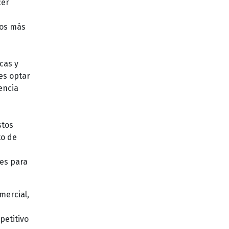
cer
tos más
cas y
es optar
encia
stos
to de
les para
mercial,
petitivo