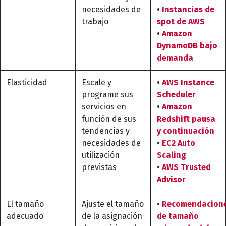
necesidades de
•
Instancias de
trabajo
spot de AWS
•
Amazon
DynamoDB bajo
demanda
Elasticidad
Escale y
•
AWS Instance
programe sus
Scheduler
servicios en
•
Amazon
función de sus
Redshift pausa
tendencias y
y continuación
necesidades de
•
EC2 Auto
utilización
Scaling
previstas
•
AWS Trusted
Advisor
El tamaño
Ajuste el tamaño
•
Recomendacion
adecuado
de la asignación
de tamaño