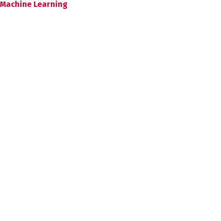
Machine Learning
Leer siguiente
Soluciona problemas
de sesiones EC2 con
AMIs personalizadas en
Windows