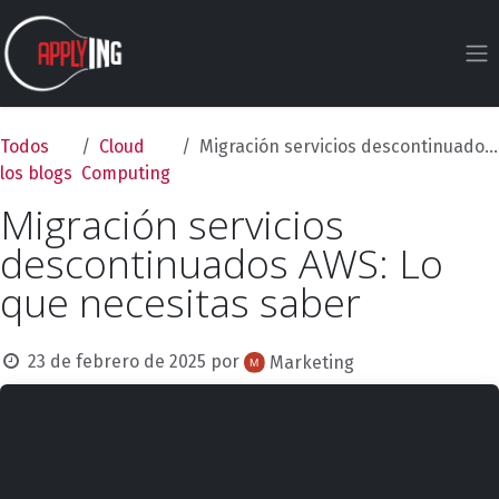
Ir al contenido
Todos
Cloud
Migración servicios descontinuados AWS: Lo que necesitas saber
los blogs
Computing
Migración servicios
descontinuados AWS: Lo
que necesitas saber
23 de febrero de 2025
por
Marketing